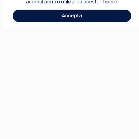
acordul pentru utilizarea acestor fișiere.
Accepta
Noutăți
Acord
FAQ
Contacte
Copyright © 2008-2026 PELICAN.MD