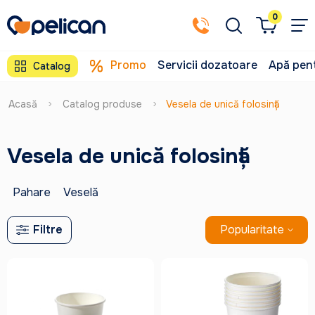
0
Promo
Servicii dozatoare
Apă pent
Catalog
Acasă
Catalog produse
Vesela de unică folosință
Vesela de unică folosință
Pahare
Veselă
Filtre
Popularitate