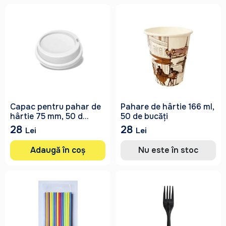
Capac pentru pahar de
Pahare de hârtie 166 ml,
hârtie 75 mm, 50 d...
50 de bucăți
28
28
Lei
Lei
Adaugă în coș
Nu este în stoc