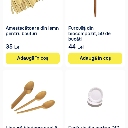
Amestecătoare din lemn
Furculiță din
pentru băuturi
biocompozit, 50 de
bucăți
35
44
Lei
Lei
Adaugă în coș
Adaugă în coș
Lingură biodegradabilă
Farfurie din carton D17,