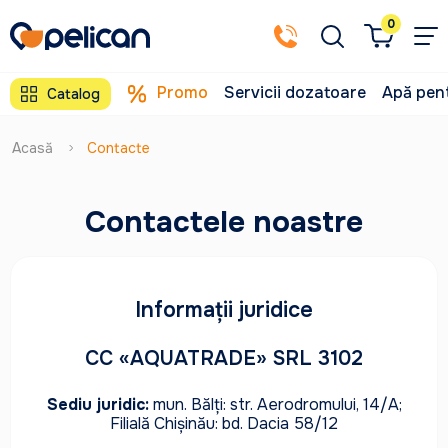
0
Promo
Servicii dozatoare
Apă pent
Catalog
Acasă
Contacte
Сontactele noastre
Informații juridice
CC «AQUATRADE» SRL 3102
Sediu juridic:
mun. Bălți: str. Aerodromului, 14/A;
Filială Chișinău: bd. Dacia 58/12