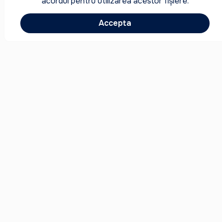
acordul pentru utilizarea acestor fișiere.
Accepta
Noutăți
Acord
FAQ
Contacte
Copyright © 2008-2026 PELICAN.MD