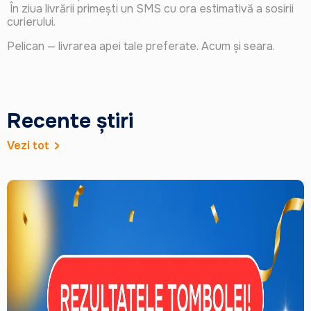
În ziua livrării primești un SMS cu ora estimativă a sosirii
curierului.
Pelican — livrarea apei tale preferate. Acum și seara.
Recente știri
Vezi tot